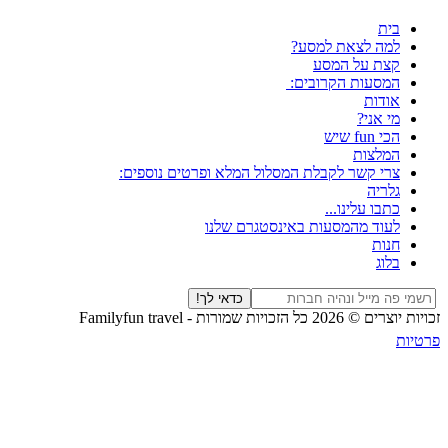
בית
למה לצאת למסע?
קצת על המסע
המסעות הקרובים:
אודות
מי אני?
הכי fun שיש
המלצות
צרי קשר לקבלת המסלול המלא ופרטים נוספים:
גלריה
כתבו עלינו...
לעוד מהמסעות באינסטגרם שלנו
חנות
בלוג
כדאי לך!
זכויות יוצרים © 2026 כל הזכויות שמורות -
Familyfun travel
פרטיות