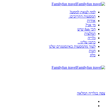
Familyfun travel
למה לצאת למסע?
המסעות הקרובים:
אודות
מי אני?
הכי fun שיש
המלצות
גלריה
כתבו עלינו...
לעוד מהמסעות באינסטגרם שלנו
חנות
בלוג
Familyfun travel
צפה בגלריה המלאה