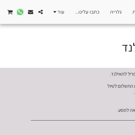
גלריה
כתבו עלינו...
עוד
נד
אה למסע.